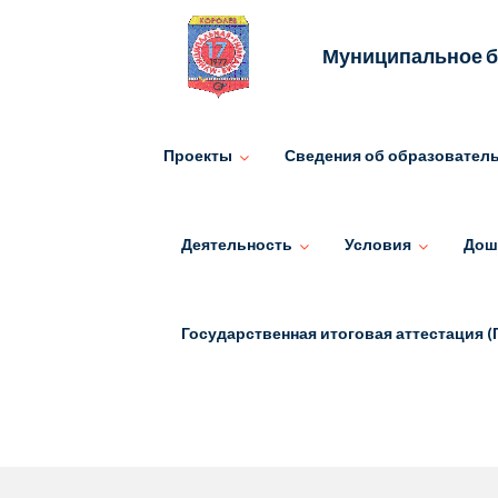
Skip
to
Муниципальное б
content
Проекты
Сведения об образовател
Деятельность
Условия
Дош
Государственная итоговая аттестация (