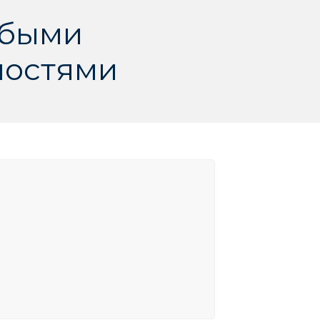
обыми
ностями