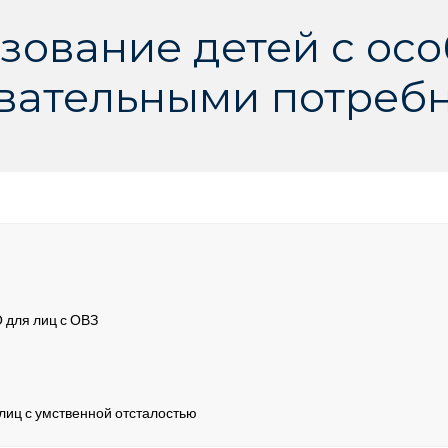
зование детей с ос
вательными потреб
для лиц с ОВЗ
лиц с умственной отсталостью